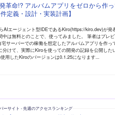
AI開発革命!? アルバムアプリをゼロから作
要件定義・設計・実装計画】
Iエージェント型IDEであるKiro(https://kiro.dev
間中は無料とのことで、使ってみました。 筆者はプレ
い、自宅サーバーでの稼働を想定したアルバムアプリを作っ
に分けて、実際にKiroを使っての開発の記録を公開した
ation使用したKiroのバージョンは0.1.25になります...
パーサイト - 先週のアクセスランキング