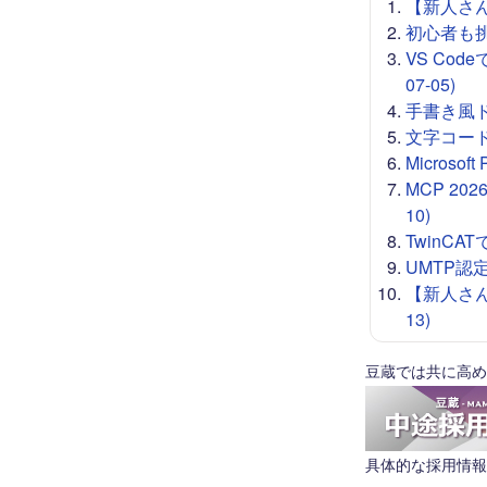
【新人さん向
初心者も挑戦
VS Co
07-05)
手書き風ドロー
文字コード 
Microso
MCP 20
10)
TwinCA
UMTP認定
【新人さん
13)
豆蔵では共に高め
具体的な採用情報