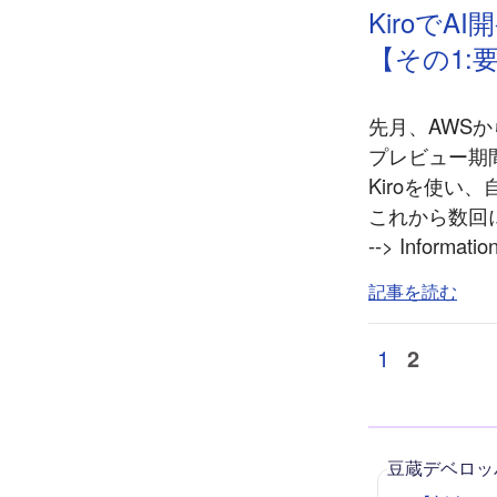
Kiroで
【その1:
先月、AWSからA
プレビュー期
Kiroを使
これから数回
--> Inform
記事を読む
1
2
豆蔵デベロッ