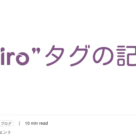
マイクロサービス
機械学習・生成AI
アジャイル開発
フロントエンド
モデリング
統計解析
開発環境
ロボット
イベント
コンテナ
ブログ
テスト
CI/CD
OSS
学び
IoT
Kiro”タグの
|
10 min read
ブログ
ジェント