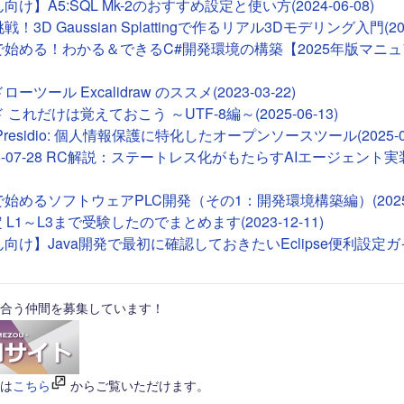
け】A5:SQL Mk-2のおすすめ設定と使い方(2024-06-08)
！3D Gaussian Splattingで作るリアル3Dモデリング入門(2026
deで始める！わかる＆できるC#開発環境の構築【2025年版マニュア
ツール Excalidraw のススメ(2023-03-22)
これだけは覚えておこう ～UTF-8編～(2025-06-13)
ft Presidio: 個人情報保護に特化したオープンソースツール(2025-01
26-07-28 RC解説：ステートレス化がもたらすAIエージェント実装(2
Tで始めるソフトウェアPLC開発（その1：開発環境構築編）(2025-0
 L1～L3まで受験したのでまとめます(2023-12-11)
向け】Java開発で最初に確認しておきたいEclipse便利設定ガイド(
合う仲間を募集しています！
は
こちら
からご覧いただけます。