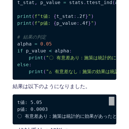
t_stat
,
 p_value 
=
 stats
.
ttest_ind
(
afte
print
(
f"t値: 
{
t_stat
:
.2f
}
"
)
print
(
f"p値: 
{
p_value
:
.4f
}
"
)
# 結果の判定
alpha 
=
0.05
if
 p_value 
<
 alpha
:
print
(
"〇 有意差あり：施策は統計的に効果
else
:
print
(
"△ 有意差なし：施策の効果は統計的
結果は以下のようになりました。
t値: 5.05

p値: 0.0003
