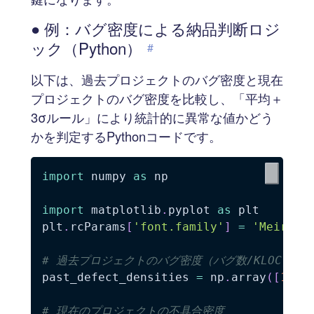
● 例：バグ密度による納品判断ロジ
ック（Python）
#
以下は、過去プロジェクトのバグ密度と現在
プロジェクトのバグ密度を比較し、「平均＋
3σルール」により統計的に異常な値かどう
かを判定するPythonコードです。
import
 numpy 
as
 np

import
 matplotlib
.
pyplot 
as
 plt

plt
.
rcParams
[
'font.family'
]
=
'Meiryo'
# 過去プロジェクトのバグ密度（バグ数/KLOC）サ
past_defect_densities 
=
 np
.
array
(
[
12.5
# 現在のプロジェクトの不具合密度