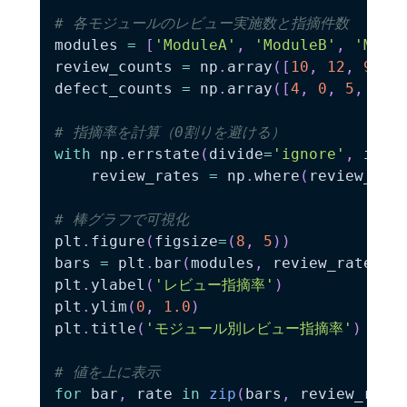
# 各モジュールのレビュー実施数と指摘件数
modules 
=
[
'ModuleA'
,
'ModuleB'
,
'Modu
review_counts 
=
 np
.
array
(
[
10
,
12
,
9
,
1
defect_counts 
=
 np
.
array
(
[
4
,
0
,
5
,
1
,
# 指摘率を計算（0割りを避ける）
with
 np
.
errstate
(
divide
=
'ignore'
,
 inva
    review_rates 
=
 np
.
where
(
review_cou
# 棒グラフで可視化
plt
.
figure
(
figsize
=
(
8
,
5
)
)
bars 
=
 plt
.
bar
(
modules
,
 review_rates
,
 
plt
.
ylabel
(
'レビュー指摘率'
)
plt
.
ylim
(
0
,
1.0
)
plt
.
title
(
'モジュール別レビュー指摘率'
)
# 値を上に表示
for
 bar
,
 rate 
in
zip
(
bars
,
 review_rate