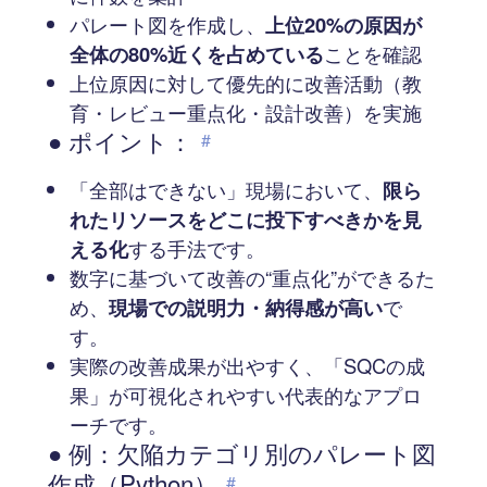
パレート図を作成し、
上位20%の原因が
全体の80%近くを占めている
ことを確認
上位原因に対して優先的に改善活動（教
育・レビュー重点化・設計改善）を実施
● ポイント：
#
「全部はできない」現場において、
限ら
れたリソースをどこに投下すべきかを見
える化
する手法です。
数字に基づいて改善の“重点化”ができるた
め、
現場での説明力・納得感が高い
で
す。
実際の改善成果が出やすく、「SQCの成
果」が可視化されやすい代表的なアプロ
ーチです。
● 例：欠陥カテゴリ別のパレート図
作成（Python）
#