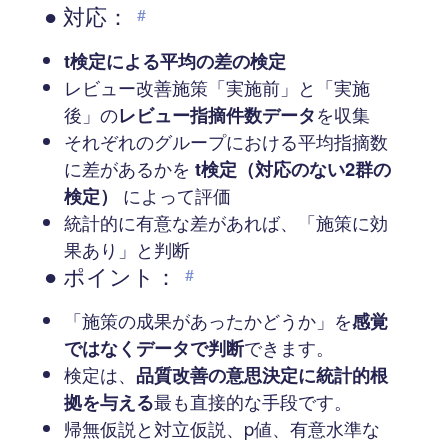
● 対応：
#
t検定による平均の差の検定
レビュー改善施策「実施前」と「実施
後」の
レビュー指摘件数データ
を収集
それぞれのグループにおける平均指摘数
に差があるかを
t検定（対応のない2群の
検定）
によって評価
統計的に有意な差があれば、「施策に効
果あり」と判断
● ポイント：
#
「施策の成果があったかどうか」を
感覚
ではなくデータで判断
できます。
検定は、
品質改善の意思決定に統計的根
拠を与える
最も直接的な手段です。
帰無仮説と対立仮説、p値、有意水準な