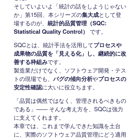
そしていよいよ「統計の話をしようじゃない
か」第15回、本シリーズの
集大成
として登
場するのが、
統計的品質管理（SQC:
Statistical Quality Control）
です。
SQCとは、統計手法を活用して
プロセスや
成果物の品質を「見える化」し、継続的に改
善する枠組み
です。
製造業だけでなく、ソフトウェア開発・テス
トの現場でも、
バグの傾向分析
や
プロセスの
安定性確認
に大いに役立ちます。
「品質は偶然ではなく、管理されるべきもの
である」—— そんな考え方を、SQCは強力
に支えてくれます。
本章では、これまで学んできた知識を土台
に、実際のソフトウェア品質管理にどう適用