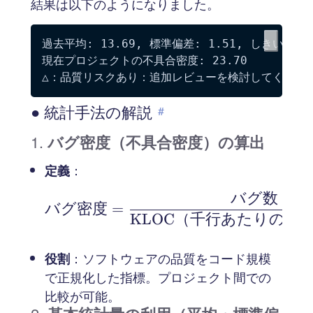
結果は以下のようになりました。
過去平均: 13.69, 標準偏差: 1.51, しきい値: 18
現在プロジェクトの不具合密度: 23.70

● 統計手法の解説
#
1.
バグ密度（不具合密度）の算出
定義
：
バグ数
\text{バグ密度} = 
バグ密度
=
KLOC
（千行あたりのコ
役割
：ソフトウェアの品質をコード規模
で正規化した指標。プロジェクト間での
比較が可能。