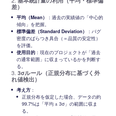
2.
基本統計量の利用（平均・標準偏
差）
平均（Mean）
：過去の実績値の「中心的
傾向」を把握。
標準偏差（Standard Deviation）
：バグ
密度のばらつき具合（＝品質の安定性）
を評価。
使用目的
：現在のプロジェクトが「過去
の通常範囲」に収まっているかを判断す
る。
3.
3σルール（正規分布に基づく外
れ値検出）
考え方
：
正規分布を仮定した場合、データの約
99.7%は「平均 ± 3σ」の範囲に収ま
る。