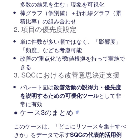
多数の結果を生む」現象を可視化
棒グラフ（個別値）＋折れ線グラフ（累
積比率）の組み合わせ
2. 項目の優先度設定
単に件数が多い順ではなく、「影響度」
「頻度」なども考慮可能
改善の“重点化”が数値根拠を持って実施で
きる
3. SQCにおける改善意思決定支援
パレート図は
改善活動の説得力・優先度
を説明するための可視化ツール
として非
常に有効
● ケース3のまとめ
#
このケースは、「どこにリソースを集中すべ
きか」をデータで示す
SQCの代表的活用例