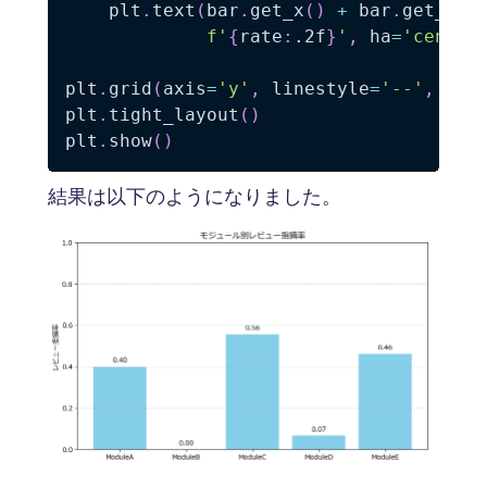
    plt
.
text
(
bar
.
get_x
(
)
+
 bar
.
get_wid
f'
{
rate
:
.2f
}
'
,
 ha
=
'center
plt
.
grid
(
axis
=
'y'
,
 linestyle
=
'--'
,
 alp
plt
.
tight_layout
(
)
plt
.
show
(
)
結果は以下のようになりました。