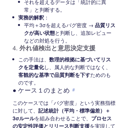
それを超えるデータは「統計的に異
常」と判断する。
実務的解釈
：
平均＋3σを超えるバグ密度 →
品質リス
クが高い状態
と判断し、追加レビュー
などの対処を行う。
4.
外れ値検出と意思決定支援
この手法は、
数理的根拠に基づいてリス
クを定量化
し、属人的な判断ではなく、
客観的な基準で品質判断を下す
ためのも
のです。
● ケース１のまとめ
#
このケースでは「バグ密度」という実務指標
に対して、
記述統計（平均・標準偏差）＋
3σルール
を組み合わせることで、
プロセス
の安定性評価とリリース判断支援
を実現して