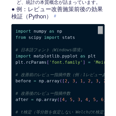
ど、統計の本質概念が詰まっています。
● 例：レビュー改善施策前後の効果
検証（Python）
#
import
 numpy 
as
from
 scipy 
import
 stats

# 日本語フォント（Windows環境）
import
 matplotlib
.
pyplot 
as
 plt

plt
.
rcParams
[
'font.family'
]
=
'Meiryo'
# 改善前のレビュー指摘件数（例：1レビューあたり
before 
=
 np
.
array
(
[
2
,
3
,
1
,
2
,
3
,
2
,
1
# 改善後のレビュー指摘件数
after 
=
 np
.
array
(
[
4
,
5
,
3
,
4
,
5
,
6
,
4
]
# t検定（等分散を仮定しない Welchのt検定）