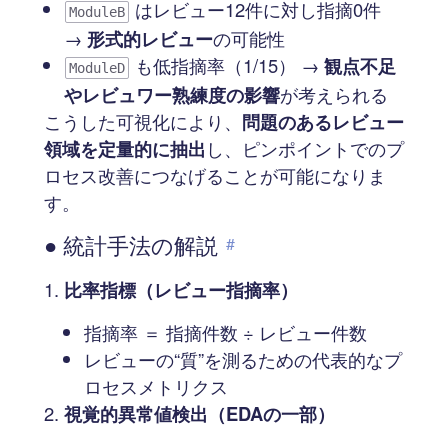
はレビュー12件に対し指摘0件
ModuleB
→
形式的レビュー
の可能性
も低指摘率（1/15） →
観点不足
ModuleD
やレビュワー熟練度の影響
が考えられる
こうした可視化により、
問題のあるレビュー
領域を定量的に抽出
し、ピンポイントでのプ
ロセス改善につなげることが可能になりま
す。
● 統計手法の解説
#
比率指標（レビュー指摘率）
指摘率 ＝ 指摘件数 ÷ レビュー件数
レビューの“質”を測るための代表的なプ
ロセスメトリクス
視覚的異常値検出（EDAの一部）