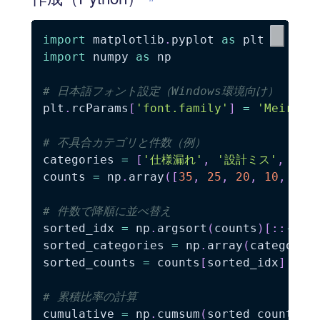
import
 matplotlib
.
pyplot 
as
import
 numpy 
as
 np

# 日本語フォント設定（Windows環境向け）
plt
.
rcParams
[
'font.family'
]
=
'Meiryo'
# 不具合カテゴリと件数（例）
categories 
=
[
'仕様漏れ'
,
'設計ミス'
,
'コ
counts 
=
 np
.
array
(
[
35
,
25
,
20
,
10
,
5
]
)
# 件数で降順に並べ替え
sorted_idx 
=
 np
.
argsort
(
counts
)
[
:
:
-
1
]
sorted_categories 
=
 np
.
array
(
categorie
sorted_counts 
=
 counts
[
sorted_idx
]
# 累積比率の計算
cumulative 
=
 np
.
cumsum
(
sorted_counts
)