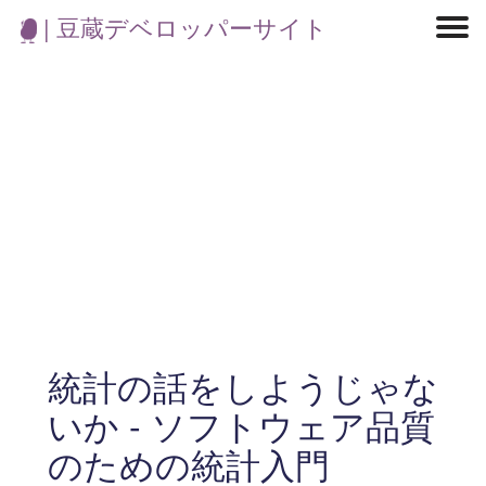
| 豆蔵デベロッパーサイト
マイクロサービス
機械学習・生成AI
アジャイル開発
フロントエンド
モデリング
統計解析
開発環境
ロボット
コンテナ
イベント
ブログ
テスト
CI/CD
OSS
学び
IoT
統計の話をしようじゃな
いか - ソフトウェア品質
のための統計入門