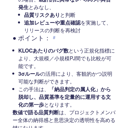
発生
とみなし、
品質リスクあり
と判断
追加レビューや重点確認
を実施して、
リリースの判断を再検討
● ポイント：
#
KLOCあたりのバグ数
という正規化指標に
より、大規模／小規模PJ間でも比較が可
能です。
3σルール
の活用により、客観的かつ説明
可能な判断ができます。
この手法は、
「納品判定の属人化」から
脱却し、品質基準を定量的に運用する文
化の第一歩
となります。
数値で語る品質判断
は、プロジェクトメンバ
ー全体の納得感と意思決定の透明性を高める
鍵になります。