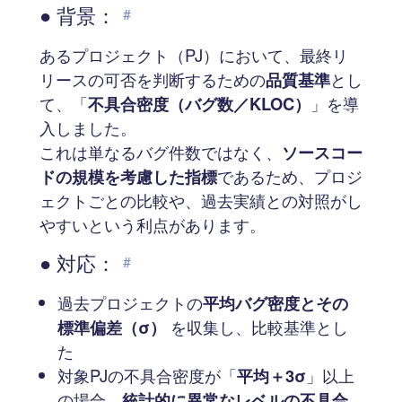
● 背景：
#
あるプロジェクト（PJ）において、最終リ
リースの可否を判断するための
品質基準
とし
て、「
不具合密度（バグ数／KLOC）
」を導
入しました。
これは単なるバグ件数ではなく、
ソースコー
ドの規模を考慮した指標
であるため、プロジ
ェクトごとの比較や、過去実績との対照がし
やすいという利点があります。
● 対応：
#
過去プロジェクトの
平均バグ密度とその
標準偏差（σ）
を収集し、比較基準とし
た
対象PJの不具合密度が「
平均＋3σ
」以上
の場合、
統計的に異常なレベルの不具合