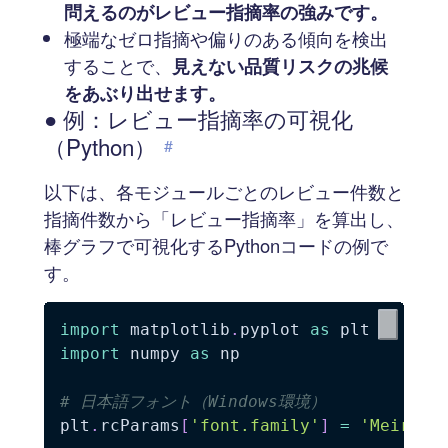
問えるのがレビュー指摘率の強みです。
極端なゼロ指摘や偏りのある傾向を検出
することで、
見えない品質リスクの兆候
をあぶり出せます。
● 例：レビュー指摘率の可視化
（Python）
#
以下は、各モジュールごとのレビュー件数と
指摘件数から「レビュー指摘率」を算出し、
棒グラフで可視化するPythonコードの例で
す。
import
 matplotlib
.
pyplot 
as
import
 numpy 
as
 np

# 日本語フォント（Windows環境）
plt
.
rcParams
[
'font.family'
]
=
'Meiryo'