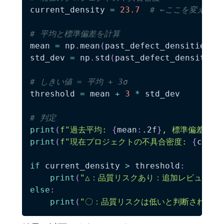
current_density 
=
23.7
# ←ここを変えれ
# 平均と標準偏差を計算
mean 
=
 np
.
mean
(
past_defect_densities
)
std_dev 
=
 np
.
std
(
past_defect_densities
# しきい値 = 平均 + 3σ
threshold 
=
 mean 
+
3
*
 std_dev

# 判定
print
(
f"過去平均: 
{
mean
:
.2f
}
, 標準偏差: 
{
s
print
(
f"現在プロジェクトの不具合密度: 
{
curre
if
 current_density 
>
 threshold
:
print
(
"△：品質リスクあり：追加レビューを
else
:
print
(
"〇：品質リスクは低いと判断されます