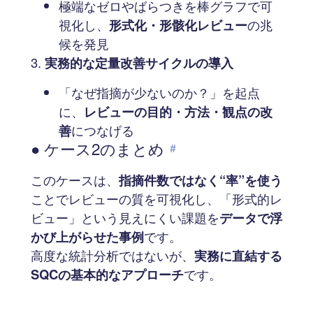
極端なゼロやばらつきを棒グラフで可
視化し、
形式化・形骸化レビュー
の兆
候を発見
実務的な定量改善サイクルの導入
「なぜ指摘が少ないのか？」を起点
に、
レビューの目的・方法・観点の改
善
につなげる
● ケース2のまとめ
#
このケースは、
指摘件数ではなく“率”を使う
ことでレビューの質を可視化し、「形式的レ
ビュー」という見えにくい課題を
データで浮
かび上がらせた事例
です。
高度な統計分析ではないが、
実務に直結する
SQCの基本的なアプローチ
です。