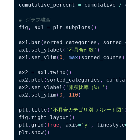
cumulative_percent 
=
 cumulative 
/
 cumu
# グラフ描画
fig
,
 ax1 
=
 plt
.
subplots
(
)
ax1
.
bar
(
sorted_categories
,
 sorted_coun
ax1
.
set_ylabel
(
'不具合件数'
)
ax1
.
set_ylim
(
0
,
max
(
sorted_counts
)
*
1.2
ax2 
=
 ax1
.
twinx
(
)
ax2
.
plot
(
sorted_categories
,
 cumulative
ax2
.
set_ylabel
(
'累積比率（%）'
)
ax2
.
set_ylim
(
0
,
110
)
plt
.
title
(
'不具合カテゴリ別 パレート図'
)
fig
.
tight_layout
(
)
plt
.
grid
(
True
,
 axis
=
'y'
,
 linestyle
=
'--
plt
.
show
(
)