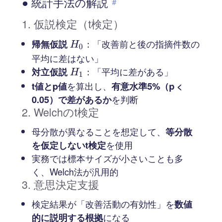
● 統計手法の解説
#
1. 仮説検定（t検定）
帰無仮説
H
：「改善前と後の指摘件数の
H
0
_
平均に差はない」
0
対立仮説
H
：「平均に差がある」
H
1
_
t値とp値
を算出し、
有意水準5%（p <
1
0.05）で差があるか
を判断
2. Welchのt検定
母分散が異なることを想定して、
等分散
を仮定しないt検定
を使用
実務では標本サイズが小さいことも多
く、Welch法が汎用的
3. 意思決定支援
検定結果が「改善活動の有効性」を
数値
的に説明する根拠
になる