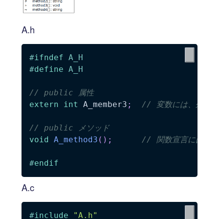
A.h
#
ifndef
A_H
#
define
A_H
// public 属性
extern
int
 A_member3
;
// 変数には、外部
// public メソッド
void
A_method3
(
)
;
// 関数宣言には、デ
#
endif
A.c
#
include
"A.h"