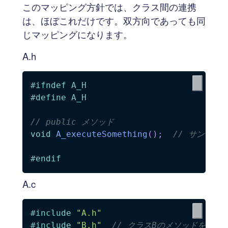
このマッピング方針では、クラス間の連携
は、ほぼこれだけです。双方向であっても同
じマッピングになります。
A.h
#
ifndef
A_H
#
define
A_H
// public メソッド
void
A_executeSomething
(
)
;
// サンプル
#
endif
A.c
#
include
"A.h"
#
include
"B.h"
// クラスBのメソッドを利用