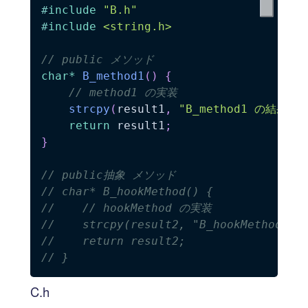
#
include
"B.h"
#
include
<string.h>
// public メソッド
char
*
B_method1
(
)
{
// method1 の実装
strcpy
(
result1
,
"B_method1 の結果"
)
;
return
 result1
;
}
// public抽象 メソッド
// char* B_hookMethod() {
//    // hookMethod の実装
//    strcpy(result2, "B_hookMethod の
//    return result2;
// }
C.h