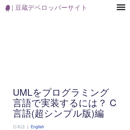
| 豆蔵デベロッパーサイト
マイクロサービス
機械学習・生成AI
アジャイル開発
フロントエンド
モデリング
統計解析
開発環境
ロボット
イベント
コンテナ
ブログ
テスト
CI/CD
OSS
学び
IoT
UMLをプログラミング
言語で実装するには？ C
言語(超シンプル版)編
日本語
|
English