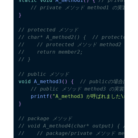
static
void
A_method1
(
)
{
// private
// private メソッド method1 の実装
}
// protected メソッド
// char* A_method2() {  // protect
//    // protected メソッド method2 の実
//    return member2;
// }
// public メソッド
void
A_method3
(
)
{
// publicの場合は、s
// public メソッド method3 の実装
printf
(
"A_method3 が呼ばれました\n"
)
;
}
// package メソッド
// void A_method4(char* output) { /
//    // package/private メソッド metho