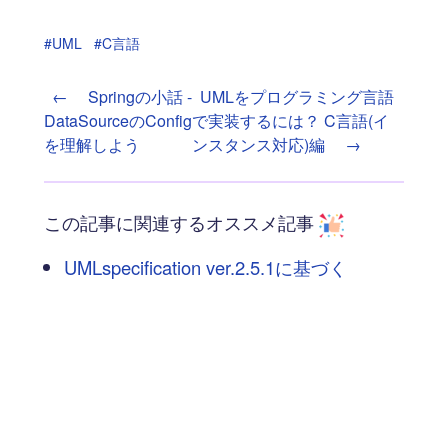
#UML
#C言語
←
Springの小話 -
UMLをプログラミング言語
DataSourceのConfig
で実装するには？ C言語(イ
を理解しよう
ンスタンス対応)編
→
この記事に関連するオススメ記事
UMLspecification ver.2.5.1に基づく
UseCaseの概念的理解
UMLで表現しきれない“動き”を、ペトリネ
ットで可視化する
UMLをプログラミング言語で実装するに
は？ C言語(インスタンス対応)編
UMLをプログラミング言語で実装するに