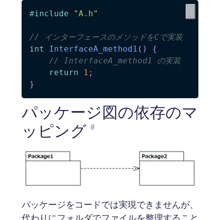
#
include
"A.h"
// インターフェースのメソッドをCで実装
int
InterfaceA_method1
(
)
{
// InterfaceA_method1 の実装
return
1
;
}
パッケージ図の依存のマ
ッピング
#
パッケージをコードでは実現できませんが、
代わりにフォルダでファイルを整理すること