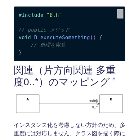
#
include
"B.h"
// public メソッド
void
B_executeSomething
(
)
{
// 処理を実装
}
関連（片方向関連 多重
度0..*）のマッピング
#
インスタンス化を考慮しない方針のため、多
重度には対応しません。クラス図を描く際に