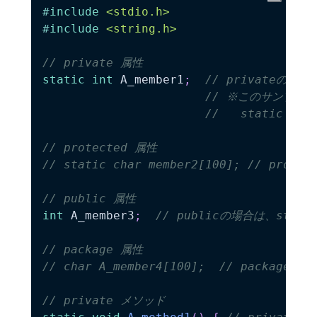
#
include
<stdio.h>
#
include
<string.h>
// private 属性
static
int
 A_member1
;
// privateの場
// ※このサンプル
//   static
// protected 属性
// static char member2[100]; // pro
// public 属性
int
 A_member3
;
// publicの場合は、stat
// package 属性
// char A_member4[100];  // packag
// private メソッド