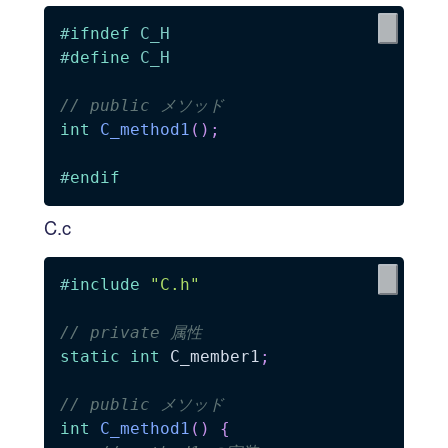
#
ifndef
C_H
#
define
C_H
// public メソッド
int
C_method1
(
)
;
#
endif
C.c
#
include
"C.h"
// private 属性
static
int
 C_member1
;
// public メソッド
int
C_method1
(
)
{