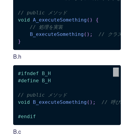
// public メソッド
void
A_executeSomething
(
)
{
// 処理を実装
B_executeSomething
(
)
;
// クラスBの
}
B.h
#
ifndef
B_H
#
define
B_H
// public メソッド
void
B_executeSomething
(
)
;
// 呼び出さ
#
endif
B.c