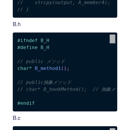
//    strcpy(output, A_member4);
// }
B.h
#
ifndef
B_H
#
define
B_H
// public メソッド
char
*
B_method1
(
)
;
// public抽象メソッド
// char* B_hookMethod();  // 抽象メ
#
endif
B.c