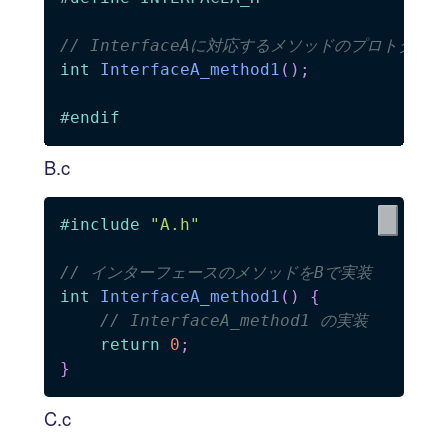
// InterfaceAに対応するメソッドのプロトタイ
int
InterfaceA_method1
(
)
;
#
endif
B.c
#
include
"A.h"
// インターフェースのメソッドをBで実装
int
InterfaceA_method1
(
)
{
// InterfaceA_method1 の実装
return
0
;
}
C.c