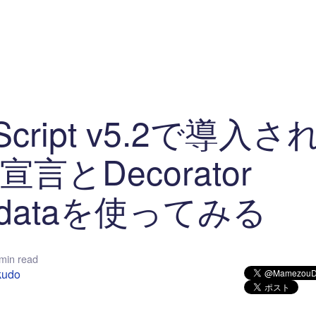
マイクロサービス
機械学習・生成AI
アジャイル開発
フロントエンド
モデリング
統計解析
開発環境
ロボット
イベント
コンテナ
ブログ
テスト
CI/CD
OSS
学び
IoT
eScript v5.2で導入さ
g宣言とDecorator
adataを使ってみる
min read
kudo