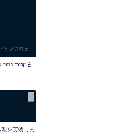
ンアップされる
ementsする
処理を実装しま