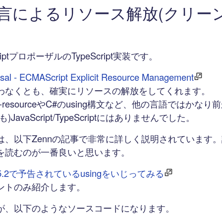
g宣言によるリソース解放(クリー
iptプロポーザルのTypeScript実装です。
sal - ECMAScript Explicit Resource Management
allyを使わなくとも、確実にリソースの解放をしてくれます。
with-resourceやC#のusing構文など、他の言語ではか
JavaScript/TypeScriptにはありませんでした。
は、以下Zennの記事で非常に詳しく説明されています
を読むのが一番良いと思います。
ipt 5.2で予告されているusingをいじってみる
ントのみ紹介します。
が、以下のようなソースコードになります。