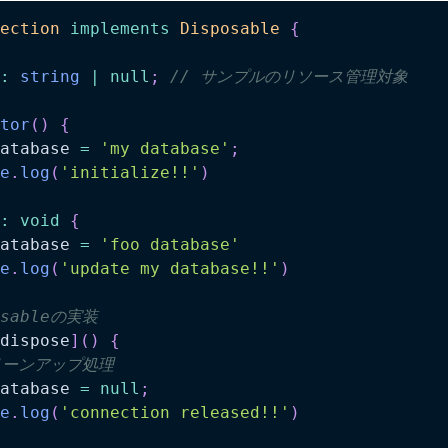
ection
implements
Disposable
{
:
string
|
null
;
// サンプルのリソース管理対象
tor
(
)
{
atabase 
=
'my database'
;
e
.
log
(
'initialize!!'
)
:
void
{
atabase 
=
'foo database'
e
.
log
(
'update my database!!'
)
osableの実装
dispose
]
(
)
{
リーンアップ処理
atabase 
=
null
;
e
.
log
(
'connection released!!'
)