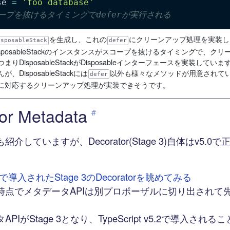
se 
=
'foo database'
コープを抜けるタイミングでdeferが実行される
を生成し、これの
にクリーンアップ処理を実装し
isposableStack
defer
sposableStackのインスタンスがスコープを抜けるタイミングで、ク
りDisposableStackがDisposableインターフェースを実装していま
DisposableStackには
以外も様々なメソッドが用意されて
defer
に対応するクリーンアップ処理が実装できそうです。
or Metadata
#
介していますが、Decorator(Stage 3)自体はv5.0
pt5で導入されたStage 3のDecoratorを眺めてみる
時点でメタデータAPIは別プロポーザルに切り出されて
PIがStage 3となり、TypeScript v5.2で導入され