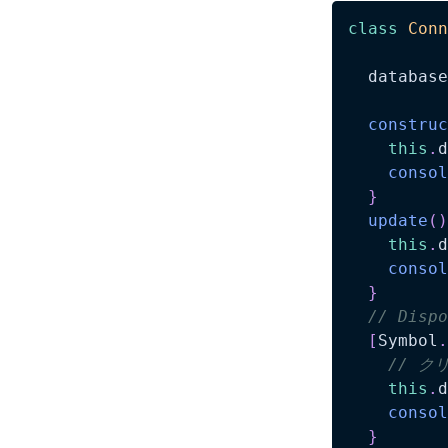
class
Conn
  database
construc
this
.
d
consol
}
update
(
)
this
.
d
consol
}
// Disp
[
Symbol
.
// ク
this
.
d
consol
}