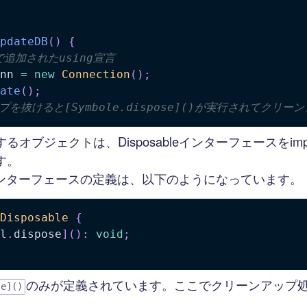
pdateDB
(
)
{
2で追加されたusing宣言
nn 
=
new
Connection
(
)
;
ate
(
)
;
プを抜けると[Symbole.dispose]()が実行されてクリー
オブジェクトは、Disposableインターフェースをimpl
す。
bleインターフェースの定義は、以下のようになっています。
Disposable
{
l
.
dispose
]
(
)
:
void
;
のみが定義されています。ここでクリーンアップ
se]()