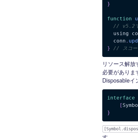
}
function
u
// v5.
  using co
  conn
.
upd
}
// スコー
リソース解放する
必要がありま
Disposa
interface
[
Symbo
}
[Symbol.dispo
す。