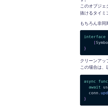
このオブジェ
抜けるタイミ
もちろん非同期
interface
[
Symbo
}
クリーンアッ
この場合は、
async
func
await
 us
  conn
.
upd
}