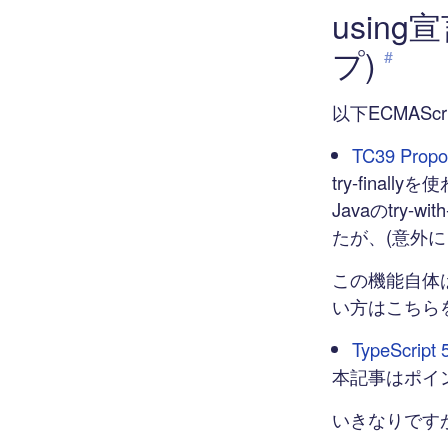
usin
プ)
#
以下ECMAScr
TC39 Propo
try-fin
Javaのtry-
たが、(意外にも)
この機能自体
い方はこちら
TypeScr
本記事はポイ
いきなりです