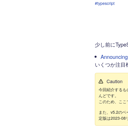
#typescript
少し前にType
Announcing 
いくつか注目
Caution
今回紹介するもの
んどです。
このため、ここで
また、v5.2
定版は2023-0