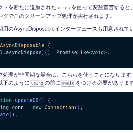
クトを新たに追加された
を使って変数宣言すると
using
ングでこのクリーンアップ処理が実行されます。
用のAsyncDisposableインターフェースも用意され
AsyncDisposable
{
l
.
asyncDispose
]
(
)
:
 PromiseLike
<
void
>
;
プ処理が非同期な場合は、こちらを使うことになります
以下のように
の前に
をつける必要がありま
using
await
tion
updateDB
(
)
{
ing conn 
=
new
Connection
(
)
;
ate
(
)
;