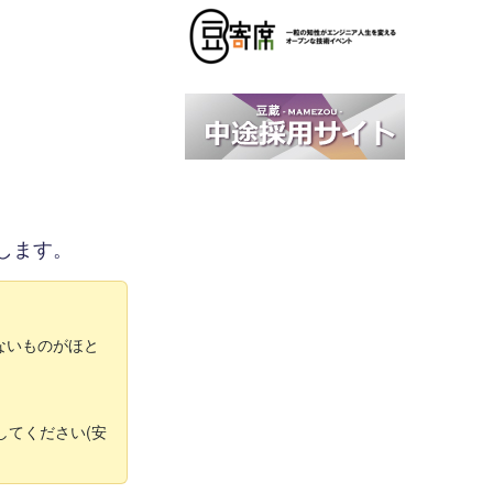
します。
いないものがほと
してください(安