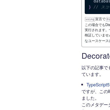
  databa
}
// ス
宣言で
using
D
この場合でもDi
実行されます。つま
検証していませんが、
なユースケース
Decorat
以下の記事でも紹
ています。
TypeScri
ですが、この
ました。
このメタデータA