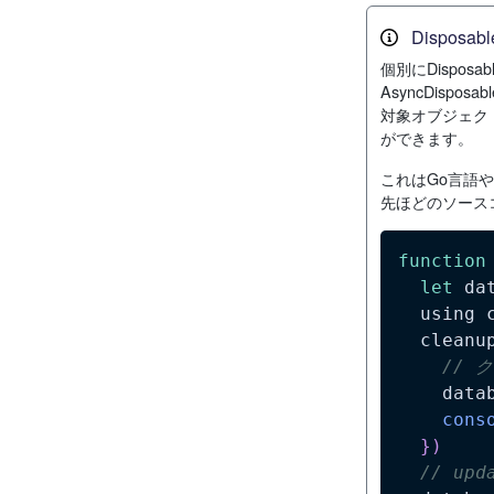
Dispos
個別にDispos
AsyncDispos
対象オブジェク
ができます。
これはGo言語や
先ほどのソースコ
function
let
 da
  using 
  cleanu
// 
    data
cons
}
)
// upd