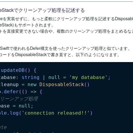
ableStackでクリーンアップ処理を記述する
ableを実装せずに、もっと柔軟にクリーンアップ処理を記述するDisposable
ableStack)もサポートされます。
トを直接変更できない場合や、複数のクリーンアップ処理をまとめるな
Swiftで使われるDefer構文を使ったクリーンアップ処理と似ています。
ードをDisposableStackで書き直すと、以下のようになります。
updateDB
(
)
{
tabase
:
string
|
null
=
'my database'
;
cleanup 
=
new
DisposableStack
(
)
p
.
defer
(
(
)
=>
{
クリーンアップ処理
base 
=
null
;
ole
.
log
(
'connection released!!'
)
ate