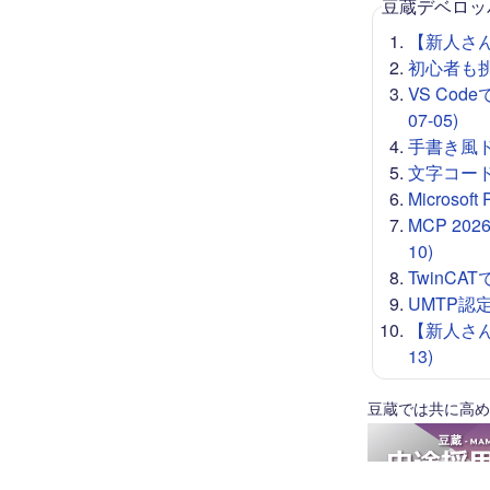
豆蔵デベロッ
【新人さん向
初心者も挑戦
VS Co
07-05)
手書き風ドロー
文字コード 
Microso
MCP 20
10)
TwinCA
UMTP認定
【新人さん
13)
豆蔵では共に高め