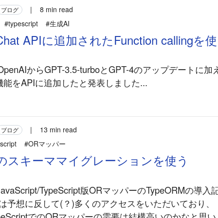
|
8 min read
ブログ
#typescript
#生成AI
Chat APIに追加されたFunction callin
3にOpenAIからGPT-3.5-turboとGPT-4のアップデートに加え
いう機能をAPIに追加したと発表しました...
|
13 min read
ブログ
script
#ORマッパー
RMのスキーママイグレーションを使う
vaScript/TypeScript版ORマッパーのTypeORMの
事は予想に反して(？)多くのアクセスをいただいており、
pt/TypeScriptでのORマッパーの需要は結構高いのかなと