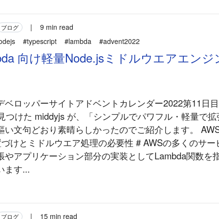
|
9 min read
ブログ
odejs
#typescript
#lambda
#advent2022
mbda 向け軽量Node.jsミドルウエアエンジン 
デベロッパーサイトアドベントカレンダー2022第11日
に見つけた middyjs が、「シンプルでパワフル・軽量で
謳い文句どおり素晴らしかったのでご紹介します。 AW
位置づけとミドルウエア処理の必要性 # AWSの多くのサ
張やアプリケーション部分の実装としてLambda関数を
ます...
|
15 min read
ブログ