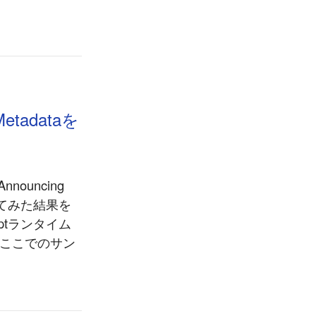
etadataを
ouncing
試してみた結果を
iptランタイム
、ここでのサン