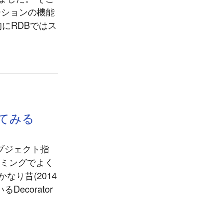
ーションの機能
般的にRDBではス
眺めてみる
等のオブジェクト指
ラミングでよく
かなり昔(2014
Decorator