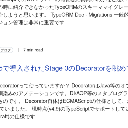
の時に紹介できなかったTypeORMのスキーママイグレ
ようと思います。 TypeORM Doc - Migrations 一
ョン管理は非常に重要です...
|
7 min read
ブログ
ipt5で導入されたStage 3のDecoratorを
tでDecoratorって使っていますか？ DecoratorはJava
馴染みのアノテーションです。DI/AOP等のメタプログ
です。 Decorator自体はECMAScriptの仕様として、
ました。 現時点(v4.9)のTypeScriptでサポートしている
Draft)の仕様です...