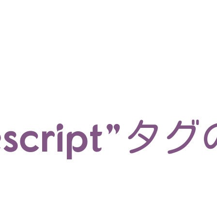
マイクロサービス
機械学習・生成AI
アジャイル開発
フロントエンド
モデリング
統計解析
開発環境
ロボット
イベント
コンテナ
ブログ
テスト
CI/CD
OSS
学び
IoT
escript”