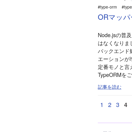
#type-orm
#type
ORマッパー
Node.jsの普
はなくなりまし
バックエンド
エーションが
定番モノと言えま
TypeORMを
記事を読む
1
2
3
4