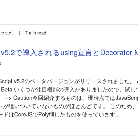
|
7 min read
ブログ
pt v5.2で導入されるusing宣言とDecorator M
る
Script v5.2のベータバージョンがリリースされました。 Ann
pt 5.2 Beta いくつか注目機能の導入がありましたので、
--> Caution今回紹介するものは、現時点ではJavaScr
トが追いついていないものがほとんどです。 このため
はCoreJSでPolyfillしたものを使っています...