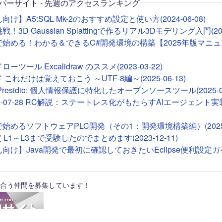
パーサイト - 先週のアクセスランキング
け】A5:SQL Mk-2のおすすめ設定と使い方(2024-06-08)
！3D Gaussian Splattingで作るリアル3Dモデリング入門(2026
deで始める！わかる＆できるC#開発環境の構築【2025年版マニュア
ツール Excalidraw のススメ(2023-03-22)
これだけは覚えておこう ～UTF-8編～(2025-06-13)
ft Presidio: 個人情報保護に特化したオープンソースツール(2025-01
26-07-28 RC解説：ステートレス化がもたらすAIエージェント実装(2
Tで始めるソフトウェアPLC開発（その1：開発環境構築編）(2025-0
 L1～L3まで受験したのでまとめます(2023-12-11)
向け】Java開発で最初に確認しておきたいEclipse便利設定ガイド(
合う仲間を募集しています！