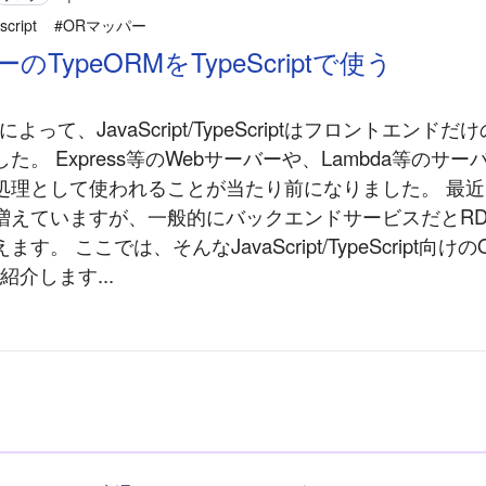
script
#ORマッパー
のTypeORMをTypeScriptで使う
及によって、JavaScript/TypeScriptはフロントエンド
た。 Express等のWebサーバーや、Lambda等のサ
処理として使われることが当たり前になりました。 最
増えていますが、一般的にバックエンドサービスだとRD
す。 ここでは、そんなJavaScript/TypeScript向
ご紹介します...